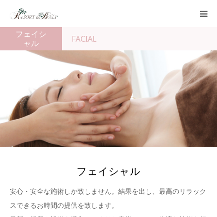
フェイシ
FACIAL
リゾートデバリについて
ャル
フェイシャル
エステ
ネイル
まつエク
フェイシャル
お問い合わせ
安心・安全な施術しか致しません。結果を出し、最高のリラック
スできるお時間の提供を致します。
通信販売