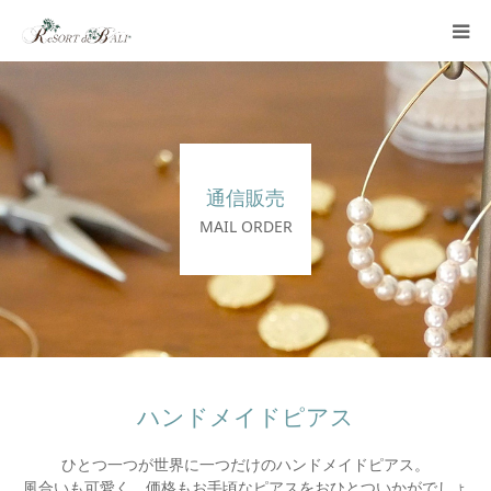
リゾートデバリについて
フェイシャル
通信販売
エステ
MAIL ORDER
ネイル
まつエク
お問い合わせ
ハンドメイドピアス
ひとつ一つが世界に一つだけのハンドメイドピアス。
通信販売
風合いも可愛く、価格もお手頃なピアスをおひとついかがでしょ